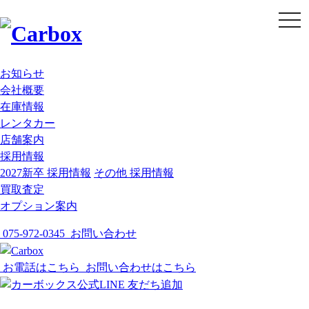
t
o
g
g
l
e
お知らせ
n
会社概要
a
v
在庫情報
i
g
レンタカー
a
店舗案内
t
i
採用情報
o
2027新卒 採用情報
その他 採用情報
n
買取査定
オプション案内
075-972-0345
お問い合わせ
お電話はこちら
お問い合わせはこちら