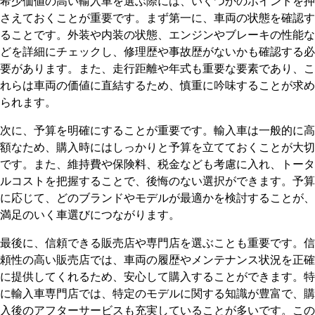
希少価値の高い輸入車を選ぶ際には、いくつかのポイントを押
さえておくことが重要です。まず第一に、車両の状態を確認す
ることです。外装や内装の状態、エンジンやブレーキの性能な
どを詳細にチェックし、修理歴や事故歴がないかも確認する必
要があります。また、走行距離や年式も重要な要素であり、こ
れらは車両の価値に直結するため、慎重に吟味することが求め
られます。
次に、予算を明確にすることが重要です。輸入車は一般的に高
額なため、購入時にはしっかりと予算を立てておくことが大切
です。また、維持費や保険料、税金なども考慮に入れ、トータ
ルコストを把握することで、後悔のない選択ができます。予算
に応じて、どのブランドやモデルが最適かを検討することが、
満足のいく車選びにつながります。
最後に、信頼できる販売店や専門店を選ぶことも重要です。信
頼性の高い販売店では、車両の履歴やメンテナンス状況を正確
に提供してくれるため、安心して購入することができます。特
に輸入車専門店では、特定のモデルに関する知識が豊富で、購
入後のアフターサービスも充実していることが多いです。この