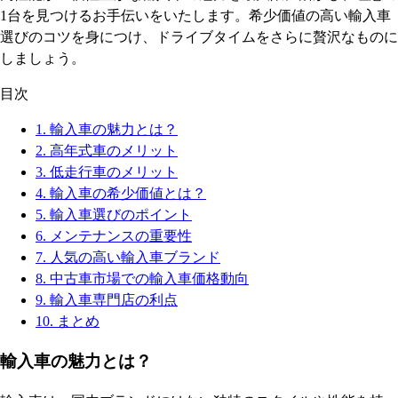
1台を見つけるお手伝いをいたします。希少価値の高い輸入車
選びのコツを身につけ、ドライブタイムをさらに贅沢なものに
しましょう。
目次
1.
輸入車の魅力とは？
2.
高年式車のメリット
3.
低走行車のメリット
4.
輸入車の希少価値とは？
5.
輸入車選びのポイント
6.
メンテナンスの重要性
7.
人気の高い輸入車ブランド
8.
中古車市場での輸入車価格動向
9.
輸入車専門店の利点
10.
まとめ
輸入車の魅力とは？