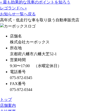
«
最も効果的な洗車のポイントを知ろう
b
n
h
レゴランドへ
»
o
e
r
お知らせ一覧へ戻る
o
e
高年式・低走行な車を取り扱う自動車販売店
k
a
d
店舗名
s
株式会社カーボックス
所在地
京都府八幡市八幡大芝52-1
営業時間
9:30〜17:00 （水曜定休日）
電話番号
075-972-0345
FAX番号
075-972-0344
トップ
店舗案内