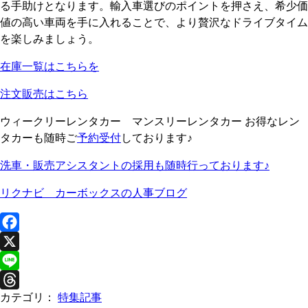
る手助けとなります。輸入車選びのポイントを押さえ、希少価
値の高い車両を手に入れることで、より贅沢なドライブタイム
を楽しみましょう。
在庫一覧はこちらを
注文販売はこちら
ウィークリーレンタカー マンスリーレンタカー お得なレン
タカーも随時ご
予約受付
しております♪
洗車・販売アシスタントの採用も随時行っております♪
リクナビ カーボックスの人事ブログ
F
a
X
c
L
カテゴリ：
特集記事
e
i
T