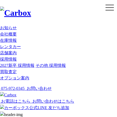
t
o
g
g
l
e
お知らせ
n
会社概要
a
v
在庫情報
i
g
レンタカー
a
店舗案内
t
i
採用情報
o
2027新卒 採用情報
その他 採用情報
n
買取査定
オプション案内
075-972-0345
お問い合わせ
お電話はこちら
お問い合わせはこちら