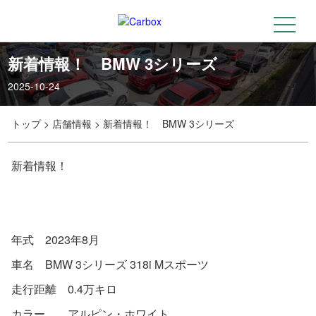
t
o
g
g
新着情報！ BMW 3シリーズ
l
e
2025-10-24
n
a
v
i
トップ
>
店舗情報
>
新着情報！ BMW 3シリーズ
g
a
t
i
新着情報！
o
n
年式 2023年8月
車名 BMW 3シリーズ 318i Mスポーツ
走行距離 0.4万キロ
カラー アルピン・ホワイト