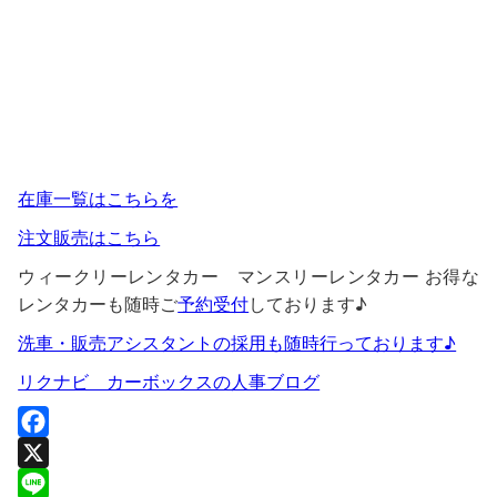
在庫一覧はこちらを
注文販売はこちら
ウィークリーレンタカー マンスリーレンタカー お得な
レンタカーも随時ご
予約受付
しております♪
洗車・販売アシスタントの採用も随時行っております♪
リクナビ カーボックスの人事ブログ
F
a
X