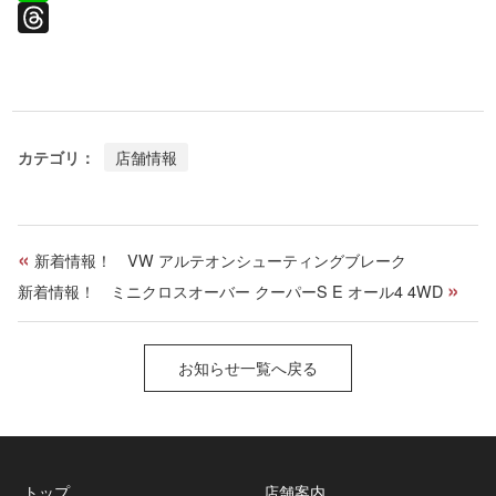
c
L
e
i
T
b
n
h
o
e
r
o
e
カテゴリ：
店舗情報
k
a
d
s
«
新着情報！ VW アルテオンシューティングブレーク
»
新着情報！ ミニクロスオーバー クーパーS E オール4 4WD
お知らせ一覧へ戻る
トップ
店舗案内