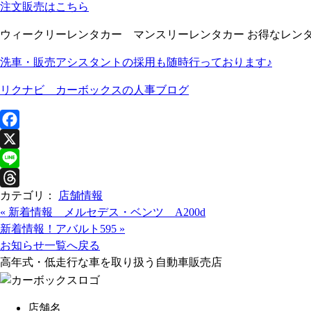
注文販売はこちら
ウィークリーレンタカー マンスリーレンタカー お得なレン
洗車・販売アシスタントの採用も随時行っております♪
リクナビ カーボックスの人事ブログ
F
a
X
c
L
カテゴリ：
店舗情報
e
i
T
«
新着情報 メルセデス・ベンツ A200d
b
n
h
新着情報！アバルト595
»
o
e
r
お知らせ一覧へ戻る
o
e
高年式・低走行な車を取り扱う自動車販売店
k
a
d
店舗名