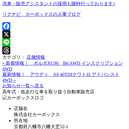
洗車・販売アシスタントの採用も随時行っております♪
リクナビ カーボックスの人事ブログ
Facebook
X
Line
カテゴリ：
店舗情報
Threads
«
新着情報！ ボルボXC90 B6 AWD インスクリプション
4WD
最新情報！ アウディ A6 40TDIクワトロ アドバンスト
4WD
»
お知らせ一覧へ戻る
高年式・低走行な車を取り扱う自動車販売店
店舗名
株式会社カーボックス
所在地
京都府八幡市八幡大芝52-1