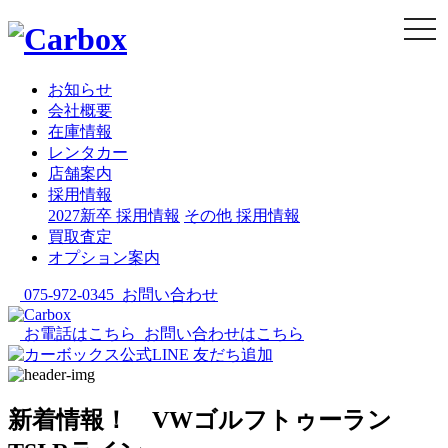
togg
navi
お知らせ
会社概要
在庫情報
レンタカー
店舗案内
採用情報
2027新卒 採用情報
その他 採用情報
買取査定
オプション案内
075-972-0345
お問い合わせ
お電話はこちら
お問い合わせはこちら
新着情報！ VWゴルフトゥーラン