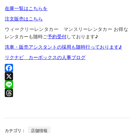
在庫一覧はこちらを
注文販売はこちら
ウィークリーレンタカー マンスリーレンタカー お得な
レンタカーも随時ご
予約受付
しております♪
洗車・販売アシスタントの採用も随時行っております♪
リクナビ カーボックスの人事ブログ
F
a
X
c
L
e
i
T
b
n
h
o
e
r
o
e
カテゴリ：
店舗情報