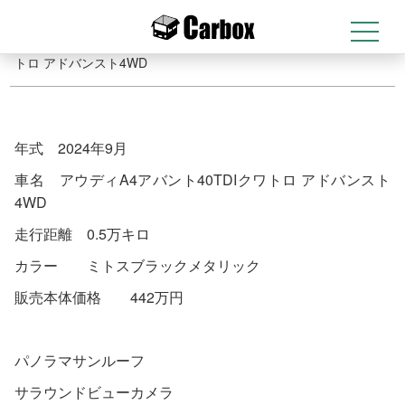
クワトロ アドバンスト4WD
t
2025-12-09
トップ
>
店舗情報
>
最新情報！ アウディA4アバント40TDIクワ
o
g
トロ アドバンスト4WD
g
l
e
n
a
v
年式 2024年9月
i
g
車名 アウディA4アバント40TDIクワトロ アドバンスト
a
t
4WD
i
o
走行距離 0.5万キロ
n
カラー ミトスブラックメタリック
販売本体価格 442万円
パノラマサンルーフ
サラウンドビューカメラ