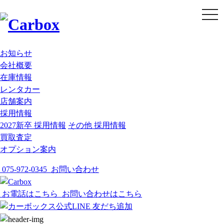
t
o
g
g
l
e
お知らせ
n
会社概要
a
v
在庫情報
i
g
レンタカー
a
店舗案内
t
i
採用情報
o
2027新卒 採用情報
その他 採用情報
n
買取査定
オプション案内
075-972-0345
お問い合わせ
お電話はこちら
お問い合わせはこちら