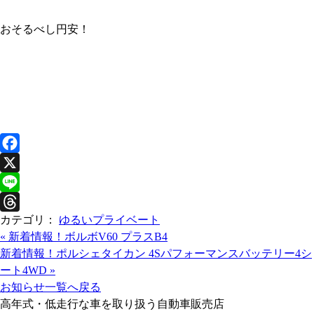
おそるべし円安！
F
a
X
c
L
カテゴリ：
ゆるいプライベート
e
i
T
«
新着情報！ボルボV60 プラスB4
b
n
h
新着情報！ポルシェタイカン 4Sパフォーマンスバッテリー4シ
o
e
r
ート4WD
»
o
e
お知らせ一覧へ戻る
k
a
高年式・低走行な車を取り扱う自動車販売店