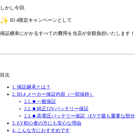
しかし今回、
ID.4限定キャンペーンとして
保証継承にかかるすべての費用を当店が全額負担いたします！
目次
1.
保証継承とは？
2.
ID.4 メーカー保証内容（一部抜粋）
2.1.
■ 一般保証
2.2.
■ 純正12Vバッテリー保証
2.3.
■ 高電圧バッテリー保証（EVで最も重要な部
3.
EV初心者の方にも安心な理由
4.
こんな方におすすめです