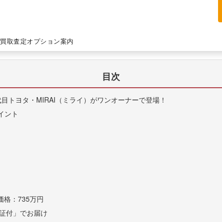
G Aパッケージ
AI G Aパッケージ
買取査定
オプション案内
目次
代目トヨタ・MIRAI（ミライ）がワンオーナーで登場！
ポイント
価格：735万円
保証付」でお届け