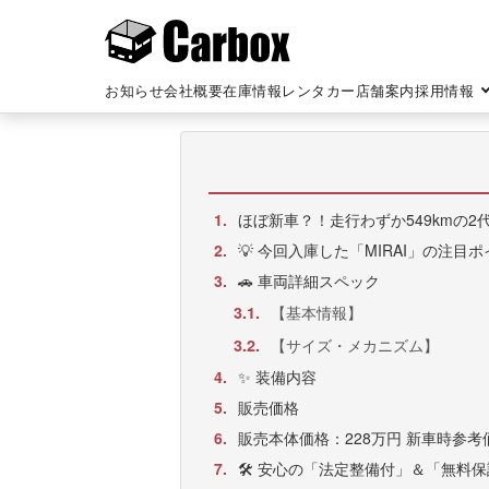
最新情報！ トヨタ MIRAI 
2026-05-29
トップ
>
お知らせ
>
最新情報！ トヨタ MIR
お知らせ
会社概要
在庫情報
レンタカー
店舗案内
採用情報
1.
ほぼ新車？！走行わずか549kmの2
2.
💡 今回入庫した「MIRAI」の注目
3.
🚗 車両詳細スペック
【基本情報】
3.1.
【サイズ・メカニズム】
3.2.
4.
✨ 装備内容
5.
販売価格
6.
販売本体価格：228万円 新車時参考
7.
🛠️ 安心の「法定整備付」＆「無料