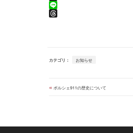
a
X
c
L
e
i
T
b
n
h
o
e
r
o
e
k
a
お知らせ
カテゴリ：
d
s
«
ポルシェ911の歴史について