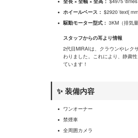
全長 × 全幅 × 全高：
$4975 \times
ホイールベース：
$2920 \text{ m
駆動モーター型式：
3KM（排気量：
スタッフからの耳より情報
2代目MIRAIは、クラウンやレ
わりました。これにより、静粛性
ています！
✨ 装備内容
ワンオーナー
禁煙車
全周囲カメラ