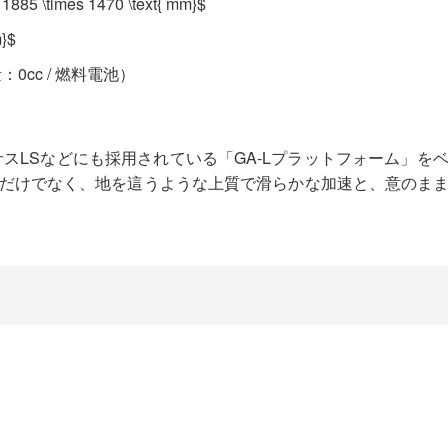
 1885 \times 1470 \text{ mm}$
m}$
0cc / 燃料電池）
クサスLSなどにも採用されている「GA-Lプラットフォーム」
だけでなく、地を這うような上質で滑らかな加速と、意のま