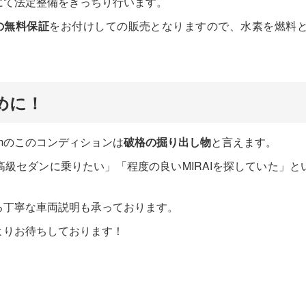
にて法定整備をきっちり行います。
の無料保証
をお付けしての販売となりますので、水素を燃料と
。
めに！
kmのこのコンディションは
破格の掘り出し物
と言えます。
級セダンに乗りたい」「程度の良いMIRAIを探していた」
る丁寧な車両説明も承っております。
よりお待ちしております！