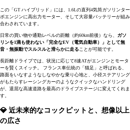
この「GT ハイブリッド」には、1.6Lの直列4気筒ガソリンター
ボエンジンに高出力モーター、そして大容量バッテリーが組み
合わされています。
日常の買い物や通勤レベルの距離（約60km前後）なら、
ガソ
リンを1滴も使わない「完全なEV（電気自動車）」として無
音・無振動でスルスルと滑らかに走る
ことが可能です。
長距離ドライブでは、状況に応じて8速ATがエンジンとモータ
ーを賢くスイッチ。 フランス車伝統の「猫足」と呼ばれる、
路面をいなすようなしなやかな乗り心地と、小径ステアリング
がもたらすレーシングカーのようなクイックなハンドリング
が、退屈な高速道路を最高のドライブステージに変えてくれま
す。
💎 近未来的なコックピットと、想像以上
の広さ