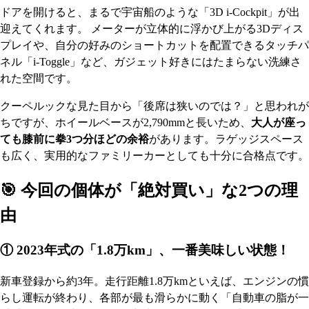
ドアを開けると、まるで宇宙船のような「3D i-Cockpit」が出
迎えてくれます。 メーターが立体的に浮かび上がる3Dディス
プレイや、自分の好みのショートカットを配置できるタッチパ
ネル「i-Toggle」など、ガジェット好きにはたまらない洗練さ
れた空間です。
クーペルックな見た目から「後席は狭いのでは？」と思われが
ちですが、ホイールベースが2,790mmと長いため、
大人が座っ
ても膝前に拳3つ分ほどの余裕
があります。ラゲッジスペース
も広く、実用的なファミリーカーとしても十分に合格点です。
🎯 今回の個体が「絶対買い」な2つの理
由
① 2023年式の「1.8万km」、一番美味しい状態！
新車登録から約3年。走行距離1.8万kmといえば、エンジンの慣
らし運転が終わり、各部が最も滑らかに動く「自動車の脂が一