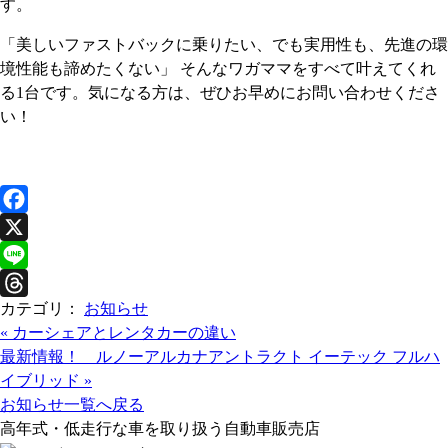
す。
「美しいファストバックに乗りたい、でも実用性も、先進の環
境性能も諦めたくない」 そんなワガママをすべて叶えてくれ
る1台です。気になる方は、ぜひお早めにお問い合わせくださ
い！
F
a
X
c
L
カテゴリ：
お知らせ
e
i
T
«
カーシェアとレンタカーの違い
b
n
h
最新情報！ ルノーアルカナアントラクト イーテック フルハ
o
e
r
イブリッド
»
o
e
お知らせ一覧へ戻る
k
a
高年式・低走行な車を取り扱う自動車販売店