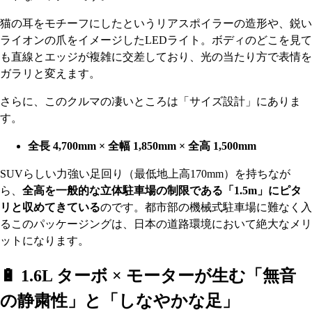
猫の耳をモチーフにしたというリアスポイラーの造形や、鋭い
ライオンの爪をイメージしたLEDライト。ボディのどこを見て
も直線とエッジが複雑に交差しており、光の当たり方で表情を
ガラリと変えます。
さらに、このクルマの凄いところは「サイズ設計」にありま
す。
全長 4,700mm × 全幅 1,850mm × 全高 1,500mm
SUVらしい力強い足回り（最低地上高170mm）を持ちなが
ら、
全高を一般的な立体駐車場の制限である「1.5m」にピタ
リと収めてきている
のです。都市部の機械式駐車場に難なく入
るこのパッケージングは、日本の道路環境において絶大なメリ
ットになります。
🔋 1.6L ターボ × モーターが生む「無音
の静粛性」と「しなやかな足」