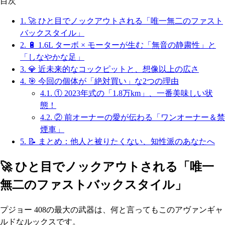
目次
1.
🚀 ひと目でノックアウトされる「唯一無二のファスト
バックスタイル」
2.
🔋 1.6L ターボ × モーターが生む「無音の静粛性」と
「しなやかな足」
3.
💎 近未来的なコックピットと、想像以上の広さ
4.
🎯 今回の個体が「絶対買い」な2つの理由
4.1.
① 2023年式の「1.8万km」、一番美味しい状
態！
4.2.
② 前オーナーの愛が伝わる「ワンオーナー＆禁
煙車」
5.
📝 まとめ：他人と被りたくない、知性派のあなたへ
🚀 ひと目でノックアウトされる「唯一
無二のファストバックスタイル」
プジョー 408の最大の武器は、何と言ってもこのアヴァンギャ
ルドなルックスです。