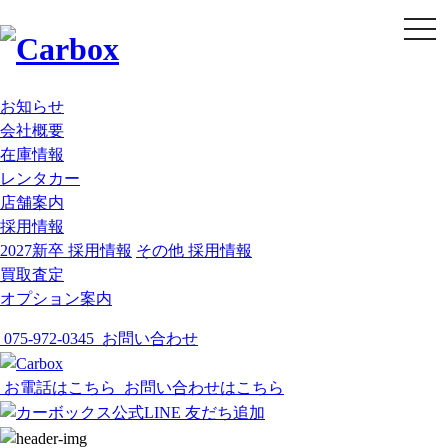
t
o
g
g
l
e
お知らせ
n
会社概要
a
v
在庫情報
i
g
レンタカー
a
店舗案内
t
i
採用情報
o
2027新卒 採用情報
その他 採用情報
n
買取査定
オプション案内
075-972-0345
お問い合わせ
お電話はこちら
お問い合わせはこちら