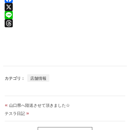
F
a
X
c
L
e
i
T
b
n
h
o
e
r
o
e
k
a
d
カテゴリ：
店舗情報
s
«
山口県へ陸送させて頂きました☆
»
テスラ日記