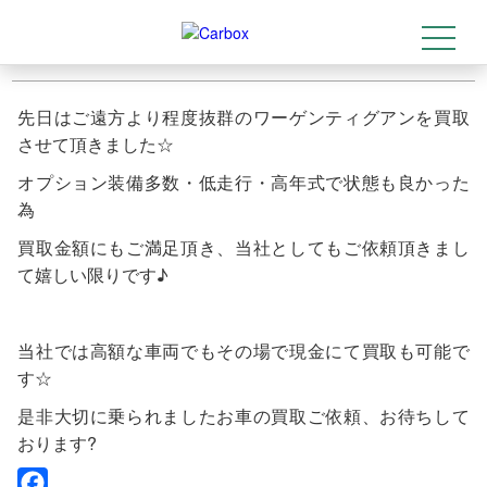
ティグアン買取ありがとうございます☆
2021-04-05
t
トップ
>
店舗情報
>
ティグアン買取ありがとうございます☆
o
g
g
l
先日はご遠方より程度抜群のワーゲンティグアンを買取
e
n
させて頂きました☆
a
v
オプション装備多数・低走行・高年式で状態も良かった
i
g
為
a
t
買取金額にもご満足頂き、当社としてもご依頼頂きまし
i
o
て嬉しい限りです♪
n
当社では高額な車両でもその場で現金にて買取も可能で
す☆
是非大切に乗られましたお車の買取ご依頼、お待ちして
おります?