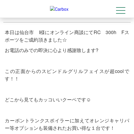
RCご成約頂きました☆
2021-07-16
t
トップ
>
店舗情報
>
RCご成約頂きました☆
o
g
g
l
本日は仙台市 I様にオンライン商談にてRC 300h Fス
e
n
ポーツをご成約頂きました☆
a
v
お電話のみでの即決に心より感謝致します?
i
g
a
t
i
この正面からのスピンドルグリルフェイスが超coolで
o
n
す！！
どこから見てもカッコいいクーペです☺
カーボントランクスポイラーに加えてオレンジキャリパ
ー等オプションも装備されたお買い得な１台です！