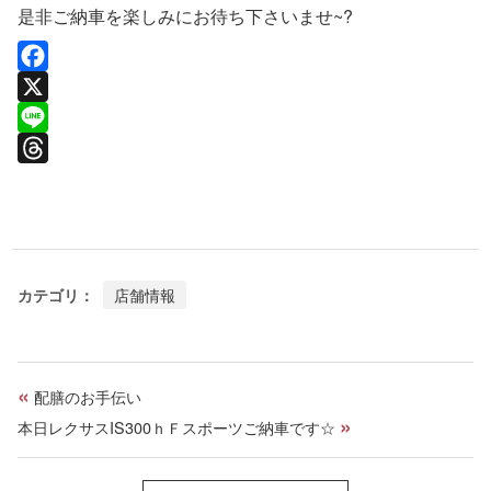
是非ご納車を楽しみにお待ち下さいませ~?
F
a
X
c
L
e
i
T
b
n
h
o
e
r
o
e
カテゴリ：
店舗情報
k
a
d
s
«
配膳のお手伝い
»
本日レクサスIS300ｈＦスポーツご納車です☆