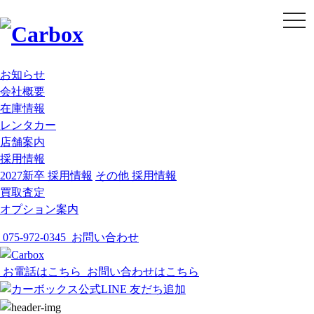
t
o
g
g
l
e
お知らせ
n
会社概要
a
v
在庫情報
i
g
レンタカー
a
店舗案内
t
i
採用情報
o
2027新卒 採用情報
その他 採用情報
n
買取査定
オプション案内
075-972-0345
お問い合わせ
お電話はこちら
お問い合わせはこちら