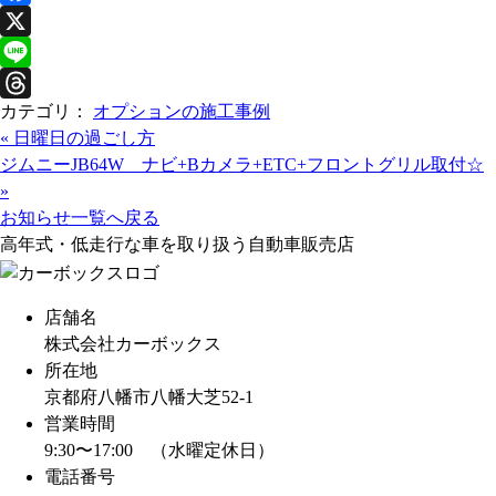
F
a
X
c
L
カテゴリ：
オプションの施工事例
e
i
T
«
日曜日の過ごし方
b
n
h
ジムニーJB64W ナビ+Bカメラ+ETC+フロントグリル取付☆
o
e
r
»
o
e
お知らせ一覧へ戻る
k
a
高年式・低走行な車を取り扱う自動車販売店
d
s
店舗名
株式会社カーボックス
所在地
京都府八幡市八幡大芝52-1
営業時間
9:30〜17:00 （水曜定休日）
電話番号