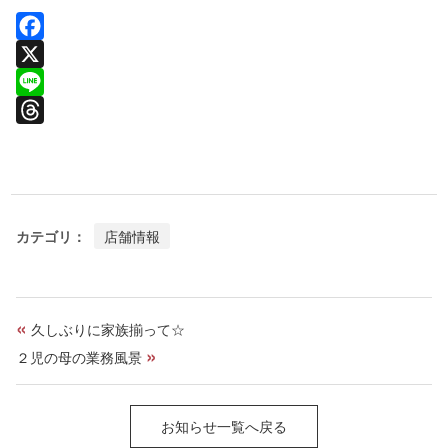
F
a
X
c
L
e
i
T
b
n
h
o
e
r
o
e
カテゴリ：
店舗情報
k
a
d
s
«
久しぶりに家族揃って☆
»
２児の母の業務風景
お知らせ一覧へ戻る