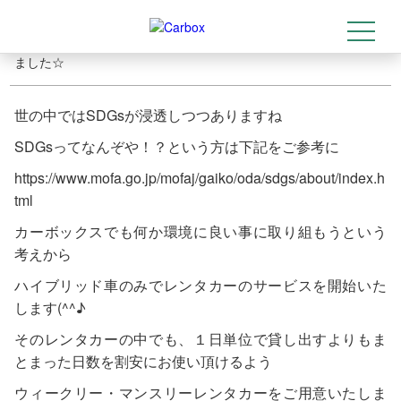
意しました☆
t
2022-06-03
トップ
>
店舗情報
>
ウィークリー・マンスリーレンタカー用意し
o
g
ました☆
g
l
e
n
世の中ではSDGsが浸透しつつありますね
a
v
SDGsってなんぞや！？という方は下記をご参考に
i
g
https://www.mofa.go.jp/mofaj/gaiko/oda/sdgs/about/index.h
a
t
tml
i
o
カーボックスでも何か環境に良い事に取り組もうという
n
考えから
ハイブリッド車のみでレンタカーのサービスを開始いた
します(^^♪
そのレンタカーの中でも、１日単位で貸し出すよりもま
とまった日数を割安にお使い頂けるよう
ウィークリー・マンスリーレンタカーをご用意いたしま