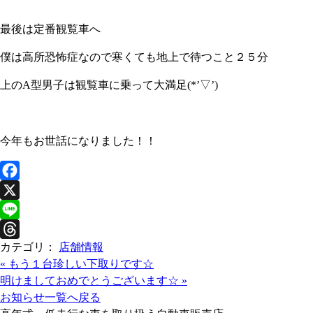
最後は定番観覧車へ
僕は高所恐怖症なので寒くても地上で待つこと２５分
上のA型男子は観覧車に乗って大満足(*’▽’)
今年もお世話になりました！！
F
a
X
c
L
カテゴリ：
店舗情報
e
i
T
«
もう１台珍しい下取りです☆
b
n
h
明けましておめでとうございます☆
»
o
e
r
お知らせ一覧へ戻る
o
e