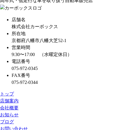
高年式・低走行な車を取り扱う自動車販売店
k
a
d
店舗名
s
株式会社カーボックス
所在地
京都府八幡市八幡大芝52-1
営業時間
9:30〜17:00 （水曜定休日）
電話番号
075-972-0345
FAX番号
075-972-0344
トップ
店舗案内
会社概要
お知らせ
ブログ
お問い合わせ