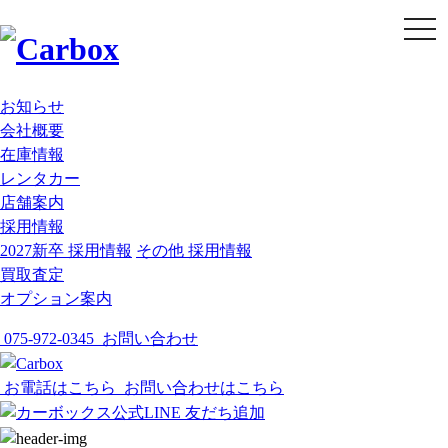
t
o
g
g
l
e
お知らせ
n
会社概要
a
v
在庫情報
i
g
レンタカー
a
店舗案内
t
i
採用情報
o
2027新卒 採用情報
その他 採用情報
n
買取査定
オプション案内
075-972-0345
お問い合わせ
お電話はこちら
お問い合わせはこちら