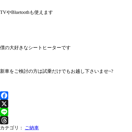
TVやBluetoothも使えます
僕の大好きなシートヒーターです
新車をご検討の方は試乗だけでもお越し下さいませ~?
F
a
X
c
L
カテゴリ：
ご納車
e
i
T