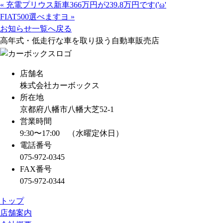
«
充電プリウス新車366万円が239.8万円です('ω'
b
n
h
FIAT500選べますヨ
»
o
e
r
お知らせ一覧へ戻る
o
e
高年式・低走行な車を取り扱う自動車販売店
k
a
d
店舗名
s
株式会社カーボックス
所在地
京都府八幡市八幡大芝52-1
営業時間
9:30〜17:00 （水曜定休日）
電話番号
075-972-0345
FAX番号
075-972-0344
トップ
店舗案内