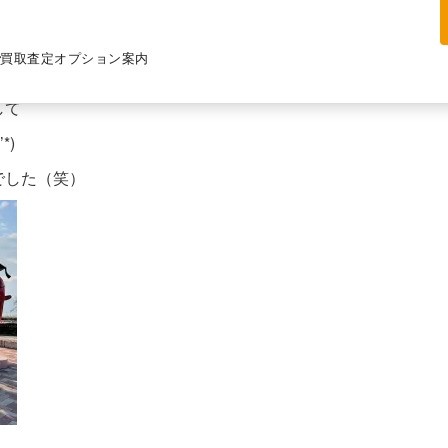
ークへ
買取査定
オプション案内
して
*)
でした（笑）