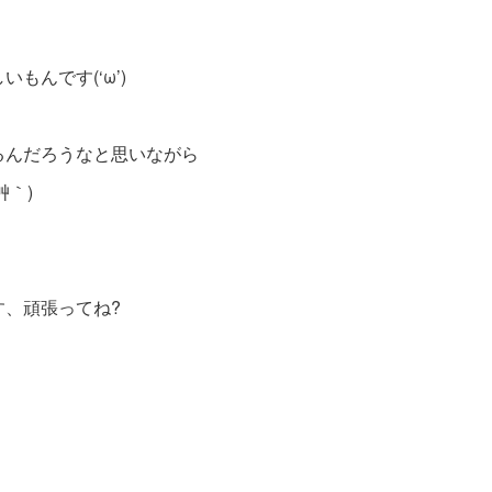
もんです(‘ω’)
るんだろうなと思いながら
艸｀)
、頑張ってね?