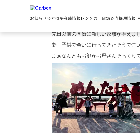
めんたいパークへ
2023-03-25
トップ
>
ゆるいプライベート
>
めんたいパ
お知らせ
会社概要
在庫情報
レンタカー
店舗案内
採用情報
先日以前の同僚に新しい家族が増えま
妻＋子供で会いに行ってきたそうで(*’ω’
まぁなんともお顔がお母さんそっくり