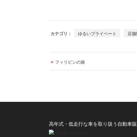
b
n
h
o
e
r
o
e
k
a
ゆるいプライベート
店舗
カテゴリ：
d
s
«
フィリピンの旅
高年式・低走行な車を取り扱う自動車販