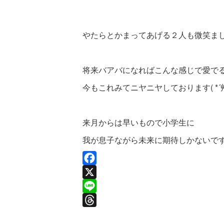
やたらとかまってあげる２人も微笑ましい
将来バアバになればこんな感じで愛で
今もこれみてニヤニヤしております( *´
来月からは早いもので小学生に
我が息子ながら未来に期待しかないです
F
a
X
c
L
e
i
T