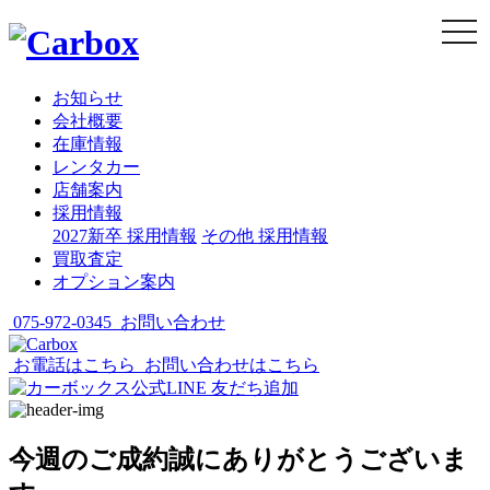
togg
navi
お知らせ
会社概要
在庫情報
レンタカー
店舗案内
採用情報
2027新卒 採用情報
その他 採用情報
買取査定
オプション案内
075-972-0345
お問い合わせ
お電話はこちら
お問い合わせはこちら
今週のご成約誠にありがとうございま