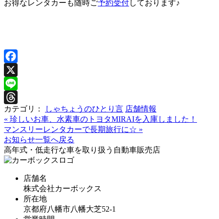
お得なレンタカーも随時ご
予約受付
しております♪
Facebook
X
Line
カテゴリ：
しゃちょうのひとり言
店舗情報
Threads
«
珍しいお車、水素車のトヨタMIRAIを入庫しました！
マンスリーレンタカーで長期旅行に☆
»
お知らせ一覧へ戻る
高年式・低走行な車を取り扱う自動車販売店
店舗名
株式会社カーボックス
所在地
京都府八幡市八幡大芝52-1