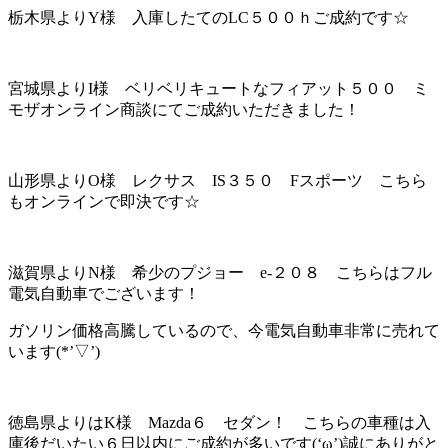
栃木県よりY様 入庫したてのLC５００ｈご成約です☆
宮城県よりI様 ベリベリキュートなフィアット５００ ミ
モザオンライン商談にてご成約いただきました！
山形県よりO様 レクサス IS３５０ Fスポーツ こちら
もオンラインで即決です☆
滋賀県よりN様 希少のプジョー e-２０８ こちらはフル
電気自動車でございます！
ガソリン価格高騰しているので、今電気自動車非常に売れて
います(*’▽’)
徳島県よりはK様 Mazda６ セダン！ こちらの車種は入
庫後だいたい６日以内にご成約が多いです(‘ω’)誠にありがと