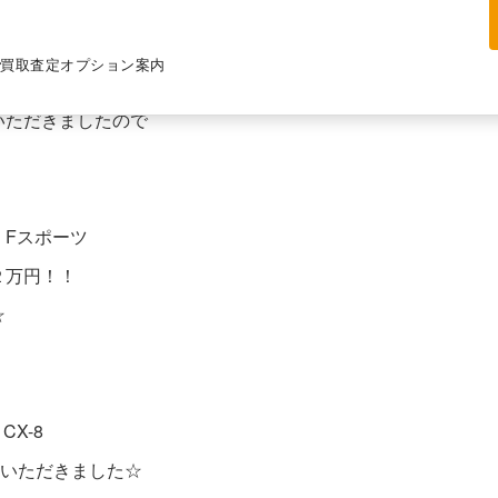
買取査定
オプション案内
いただきましたので
 Fスポーツ
２万円！！
☆
X-8
ていただきました☆