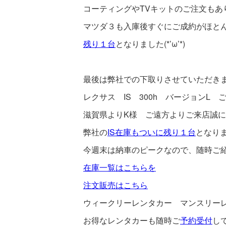
コーティングやTVキットのご注文もあ
マツダ３も入庫後すぐにご成約がほと
残り１台
となりました(*’ω’*)
最後は弊社での下取りさせていただき
レクサス IS 300h バージョンL 
滋賀県よりK様 ご遠方よりご来店誠にあり
弊社の
IS在庫もついに残り１台
となり
今週末は納車のピークなので、随時ご
在庫一覧はこちらを
注文販売はこちら
ウィークリーレンタカー マンスリー
お得なレンタカーも随時ご
予約受付
し