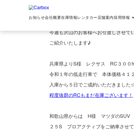
ご納車のお客様♪
2024-02-10
トップ
>
ご納車
>
ご納車のお客様♪
お知らせ
会社概要
在庫情報
レンタカー
店舗案内
採用情報
今週も沢山のお客様へお引渡しさせて
ご紹介いたします♪
兵庫県よりS様 レクサス RC３００h
令和１年の低走行車で 本体価格４１
入庫から５日でご成約いただきました
程度抜群のRCもまだ在庫ございます！
和歌山県からは H様 マツダのSUV C
２５S プロアクティブをご納車させ