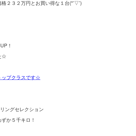
２３２万円とお買い得な１台(*’▽’)
！
UP！
た☆
トップクラスです☆
ーリングセレクション
わずか５千キロ！