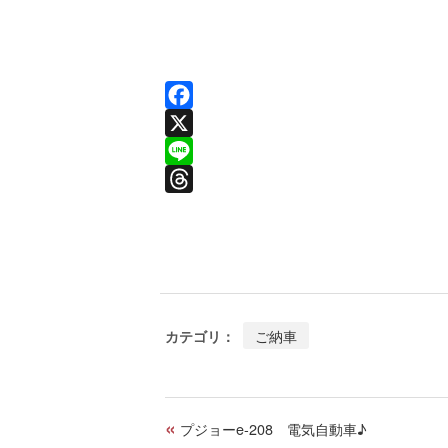
F
a
X
c
L
e
i
T
b
n
h
o
e
r
o
e
k
a
ご納車
カテゴリ：
d
s
«
プジョーe-208 電気自動車♪