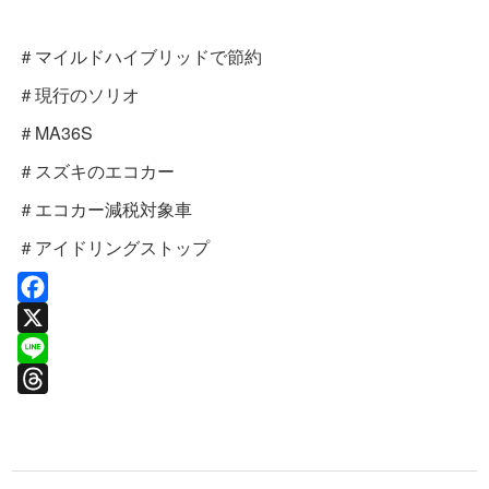
＃マイルドハイブリッドで節約
＃現行のソリオ
＃MA36S
＃スズキのエコカー
＃エコカー減税対象車
＃アイドリングストップ
F
a
X
c
L
e
i
T
b
n
h
o
e
r