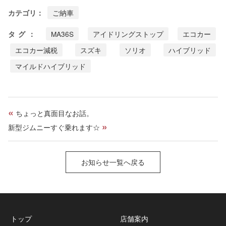
o
e
カテゴリ：
ご納車
k
a
d
タグ：
MA36S
アイドリングストップ
エコカー
s
エコカー減税
スズキ
ソリオ
ハイブリッド
マイルドハイブリッド
«
ちょっと真面目なお話。
»
新型ジムニーすぐ乗れます☆
お知らせ一覧へ戻る
トップ
店舗案内