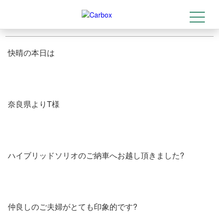
奈良県よりお越しのT様☆
2019-06-17
t
トップ
>
ご納車
>
奈良県よりお越しのT様☆
o
g
g
l
快晴の本日は
e
n
a
v
i
g
a
奈良県よりT様
t
i
o
n
ハイブリッドソリオのご納車へお越し頂きました?
仲良しのご夫婦がとても印象的です?