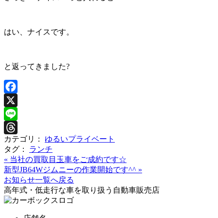
はい、ナイスです。
と返ってきました?
Facebook
X
Line
カテゴリ：
ゆるいプライベート
Threads
タグ：
ランチ
«
当社の買取目玉車をご成約です☆
新型JB64Wジムニーの作業開始です^^
»
お知らせ一覧へ戻る
高年式・低走行な車を取り扱う自動車販売店