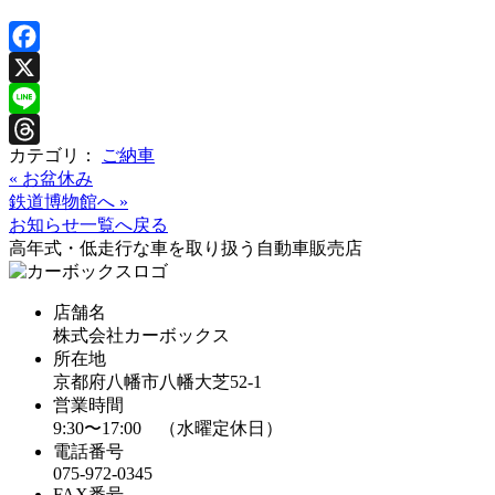
Facebook
X
Line
カテゴリ：
ご納車
Threads
«
お盆休み
鉄道博物館へ
»
お知らせ一覧へ戻る
高年式・低走行な車を取り扱う自動車販売店
店舗名
株式会社カーボックス
所在地
京都府八幡市八幡大芝52-1
営業時間
9:30〜17:00 （水曜定休日）
電話番号
075-972-0345
FAX番号