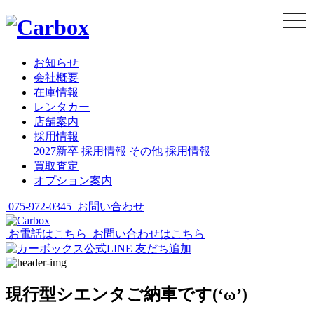
togg
navi
お知らせ
会社概要
在庫情報
レンタカー
店舗案内
採用情報
2027新卒 採用情報
その他 採用情報
買取査定
オプション案内
075-972-0345
お問い合わせ
お電話はこちら
お問い合わせはこちら
現行型シエンタご納車です(‘ω’)