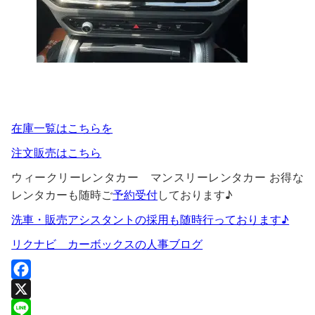
在庫一覧はこちらを
注文販売はこちら
ウィークリーレンタカー マンスリーレンタカー お得な
レンタカーも随時ご
予約受付
しております♪
洗車・販売アシスタントの採用も随時行っております♪
リクナビ カーボックスの人事ブログ
F
a
X