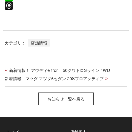
c
L
e
i
T
b
n
h
o
e
r
o
e
カテゴリ：
店舗情報
k
a
d
s
«
新着情報！ アウディe-tron 50クワトロSライン 4WD
»
新着情報 マツダ マツダ6セダン 20Sプロアクティブ
お知らせ一覧へ戻る
トップ
店舗案内