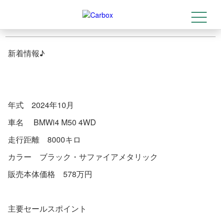
新着情報 BMWi4 M50 4WD
2025-07-24
t
トップ
>
店舗情報
>
新着情報 BMWi4 M50 4WD
o
g
g
l
新着情報♪
e
n
a
v
i
g
a
年式 2024年10月
t
i
o
車名 BMWi4 M50 4WD
n
走行距離 8000キロ
カラー ブラック・サファイアメタリック
販売本体価格 578万円
主要セールスポイント