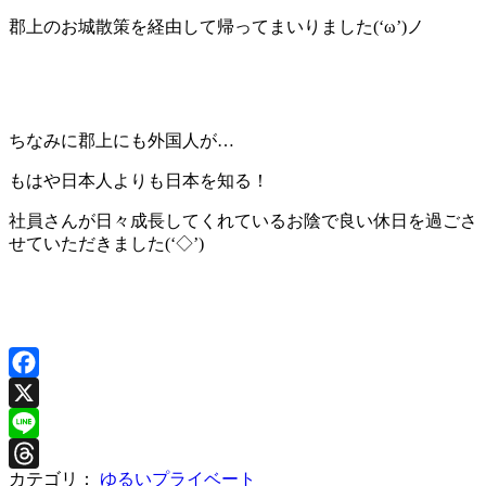
郡上のお城散策を経由して帰ってまいりました(‘ω’)ノ
ちなみに郡上にも外国人が…
もはや日本人よりも日本を知る！
社員さんが日々成長してくれているお陰で良い休日を過ごさ
せていただきました(‘◇’)ゞ
Facebook
X
Line
カテゴリ：
ゆるいプライベート
Threads