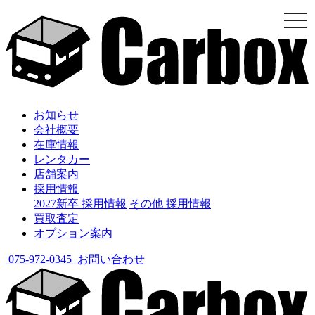
togg
navi
お知らせ
会社概要
在庫情報
レンタカー
店舗案内
採用情報
2027新卒 採用情報
その他 採用情報
買取査定
オプション案内
075-972-0345
お問い合わせ