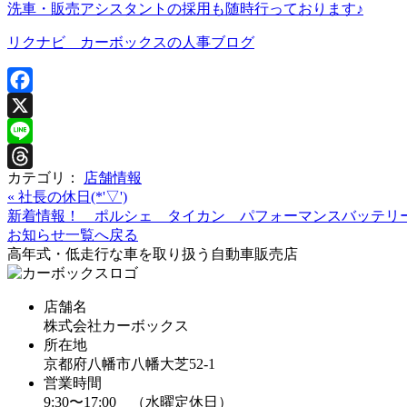
洗車・販売アシスタントの採用も随時行っております♪
リクナビ カーボックスの人事ブログ
Facebook
X
Line
カテゴリ：
店舗情報
Threads
«
社長の休日(*'▽')
新着情報！ ポルシェ タイカン パフォーマンスバッテリ
お知らせ一覧へ戻る
高年式・低走行な車を取り扱う自動車販売店
店舗名
株式会社カーボックス
所在地
京都府八幡市八幡大芝52-1
営業時間
9:30〜17:00 （水曜定休日）