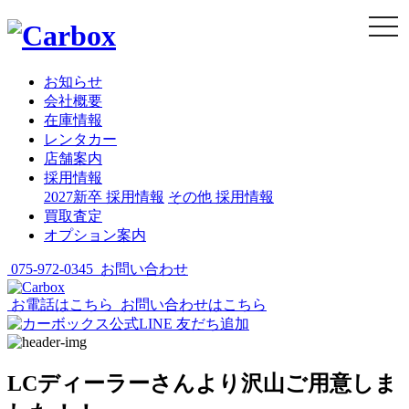
togg
navi
お知らせ
会社概要
在庫情報
レンタカー
店舗案内
採用情報
2027新卒 採用情報
その他 採用情報
買取査定
オプション案内
075-972-0345
お問い合わせ
お電話はこちら
お問い合わせはこちら
LCディーラーさんより沢山ご用意しま