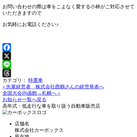
お問い合わせの際は車をこよなく愛する小林がご対応させて
いただきますので
お気軽にお電話ください♪
Facebook
X
Line
カテゴリ：
特選車
Threads
«
先輩経営者 株式会社西鶴さんの経営発表へ
全国大会IN函館→札幌へ
»
お知らせ一覧へ戻る
高年式・低走行な車を取り扱う自動車販売店
店舗名
株式会社カーボックス
所在地