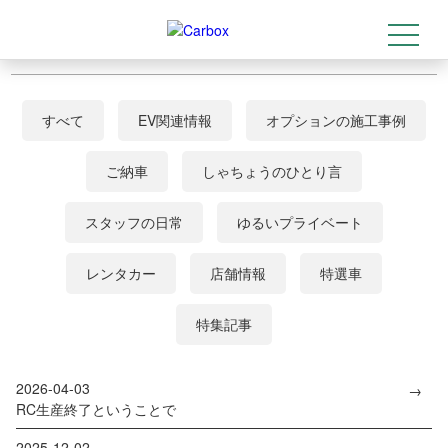
店舗情報一覧
t
トップ
>
特選車
o
g
g
l
e
すべて
EV関連情報
オプションの施工事例
n
a
v
i
ご納車
しゃちょうのひとり言
g
a
t
スタッフの日常
ゆるいプライベート
i
o
n
レンタカー
店舗情報
特選車
特集記事
2026-04-03
RC生産終了ということで
2025-12-02