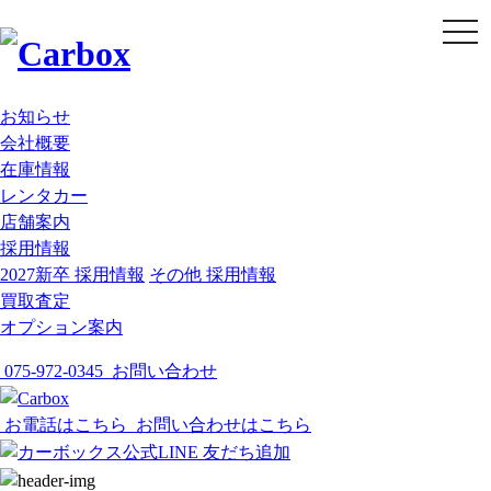
t
o
g
g
l
e
お知らせ
n
会社概要
a
v
在庫情報
i
g
レンタカー
a
店舗案内
t
i
採用情報
o
2027新卒 採用情報
その他 採用情報
n
買取査定
オプション案内
075-972-0345
お問い合わせ
お電話はこちら
お問い合わせはこちら