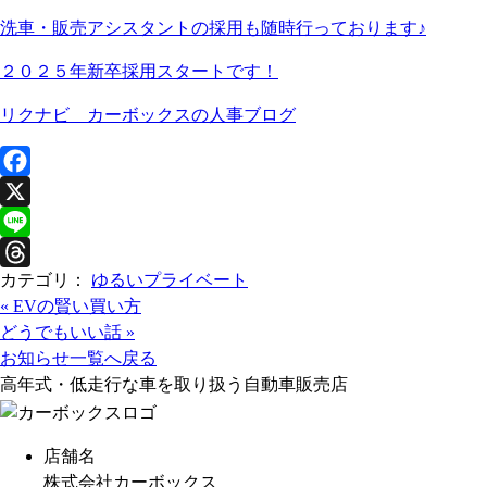
洗車・販売アシスタントの採用も随時行っております♪
２０２５年新卒採用スタートです！
リクナビ カーボックスの人事ブログ
F
a
X
c
L
カテゴリ：
ゆるいプライベート
e
i
T
«
EVの賢い買い方
b
n
h
どうでもいい話
»
o
e
r
お知らせ一覧へ戻る
o
e
高年式・低走行な車を取り扱う自動車販売店
k
a
d
店舗名
s
株式会社カーボックス