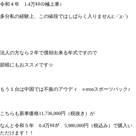
令和４年 1.4万ｷﾛの極上車♪
多分私の経験上、この値段ではしばらく入りません(; ･`д･´)
法人の方なら２年で償却出来る年式ですので
節税にもおススメです☆
もう１台は中国では不振のアウディ e-tronスポーツバック♪
こちらも新車価格11,736,000円（税抜き）が
なんと令和５年 0.4万ｷﾛが 5,980,000円（税込み）で購入い
ただけます！！