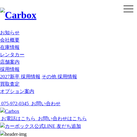
t
o
g
g
l
e
お知らせ
n
会社概要
a
v
在庫情報
i
g
レンタカー
a
店舗案内
t
i
採用情報
o
2027新卒 採用情報
その他 採用情報
n
買取査定
オプション案内
075-972-0345
お問い合わせ
お電話はこちら
お問い合わせはこちら