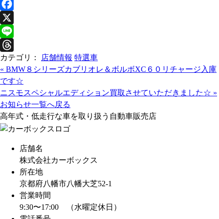
F
a
X
c
L
カテゴリ：
店舗情報
特選車
e
i
T
«
BMW８シリーズカブリオレ＆ボルボXC６０リチャージ入庫
b
n
h
です☆
o
e
r
ニスモスペシャルエディション買取させていただきました☆
»
o
e
お知らせ一覧へ戻る
k
a
高年式・低走行な車を取り扱う自動車販売店
d
s
店舗名
株式会社カーボックス
所在地
京都府八幡市八幡大芝52-1
営業時間
9:30〜17:00 （水曜定休日）
電話番号