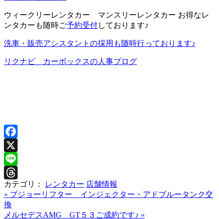
ウィークリーレンタカー マンスリーレンタカー お得なレ
ンタカーも随時ご
予約受付
しております♪
洗車・販売アシスタントの採用も随時行っております♪
リクナビ カーボックスの人事ブログ
Facebook
X
Line
カテゴリ：
レンタカー
店舗情報
Threads
«
プジョーリフター インジェクター・アドブルータンク交
換
メルセデスAMG GT５３ご成約です♪
»