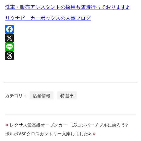
洗車・販売アシスタントの採用も随時行っております♪
リクナビ カーボックスの人事ブログ
F
a
X
c
L
e
i
T
b
n
h
o
e
r
o
e
カテゴリ：
店舗情報
特選車
k
a
d
s
«
レクサス最高級オープンカー LCコンバーチブルに乗ろう♪
»
ボルボV60クロスカントリー入庫しました♪