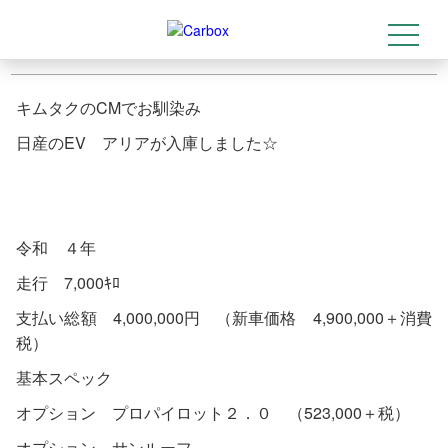
初 日産アリア入庫です♪
2025-03-21
t
トップ
>
店舗情報
>
初 日産アリア入庫です♪
o
g
g
l
キムタクのCMでお馴染み
e
n
a
日産のEV アリアが入庫しました☆
v
i
g
a
t
i
o
令和 ４年
n
走行 7,000ｷﾛ
支払い総額 4,000,000円 （新車価格 4,900,000＋消費
税）
基本スペック
オプション プロパイロット２．０ （523,000＋税）
オプション サンルーフ