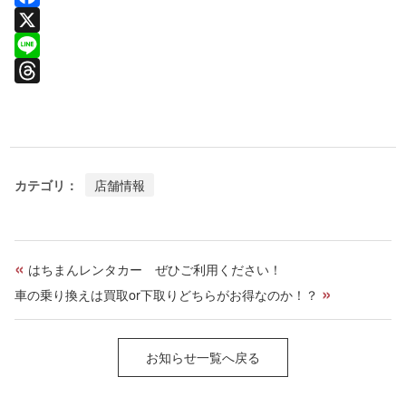
F
a
X
c
L
e
i
T
b
n
h
o
e
r
o
e
カテゴリ：
店舗情報
k
a
d
s
«
はちまんレンタカー ぜひご利用ください！
»
車の乗り換えは買取or下取りどちらがお得なのか！？
お知らせ一覧へ戻る