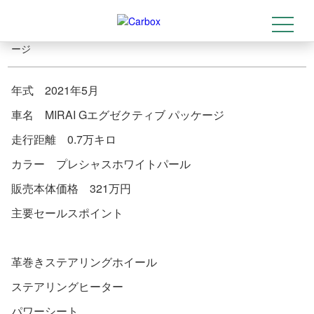
ッケージ
t
2025-05-09
トップ
>
店舗情報
>
入庫車情報 MIRAI Gエグゼクティブ パッケ
o
g
ージ
g
l
e
n
年式 2021年5月
a
v
車名 MIRAI Gエグゼクティブ パッケージ
i
g
走行距離 0.7万キロ
a
t
i
カラー プレシャスホワイトパール
o
n
販売本体価格 321万円
主要セールスポイント
革巻きステアリングホイール
ステアリングヒーター
パワーシート