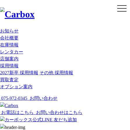
t
o
g
g
l
e
お知らせ
n
会社概要
a
v
在庫情報
i
g
レンタカー
a
店舗案内
t
i
採用情報
o
2027新卒 採用情報
その他 採用情報
n
買取査定
オプション案内
075-972-0345
お問い合わせ
お電話はこちら
お問い合わせはこちら