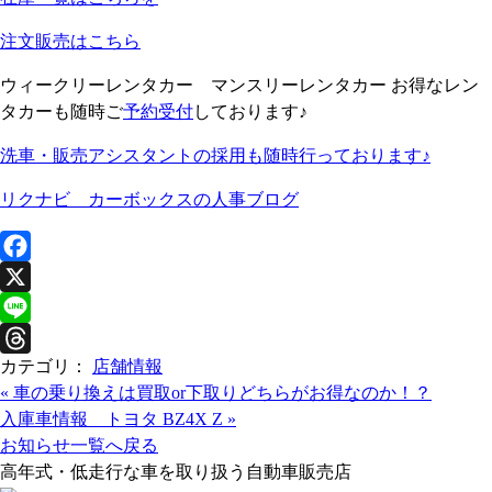
注文販売はこちら
ウィークリーレンタカー マンスリーレンタカー お得なレン
タカーも随時ご
予約受付
しております♪
洗車・販売アシスタントの採用も随時行っております♪
リクナビ カーボックスの人事ブログ
F
a
X
c
L
カテゴリ：
店舗情報
e
i
T
«
車の乗り換えは買取or下取りどちらがお得なのか！？
b
n
h
入庫車情報 トヨタ BZ4X Z
»
o
e
r
お知らせ一覧へ戻る
o
e
高年式・低走行な車を取り扱う自動車販売店
k
a